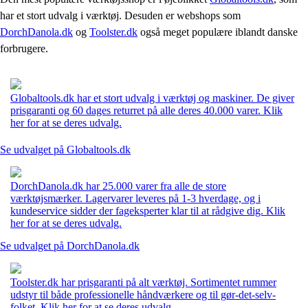
har et stort udvalg i værktøj. Desuden er webshops som
DorchDanola.dk
og
Toolster.dk
også meget populære iblandt danske
forbrugere.
Globaltools.dk har et stort udvalg i værktøj og maskiner. De giver
prisgaranti og 60 dages returret på alle deres 40.000 varer. Klik
her for at se deres udvalg.
Se udvalget på Globaltools.dk
DorchDanola.dk har 25.000 varer fra alle de store
værktøjsmærker. Lagervarer leveres på 1-3 hverdage, og i
kundeservice sidder der fageksperter klar til at rådgive dig. Klik
her for at se deres udvalg.
Se udvalget på DorchDanola.dk
Toolster.dk har prisgaranti på alt værktøj. Sortimentet rummer
udstyr til både professionelle håndværkere og til gør-det-selv-
folket. Klik her for at se deres udvalg.